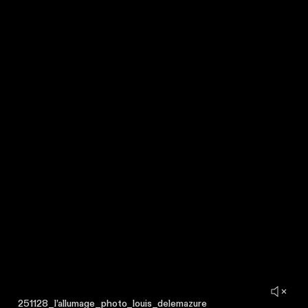
251128_l’allumage_photo_louis_delemazure